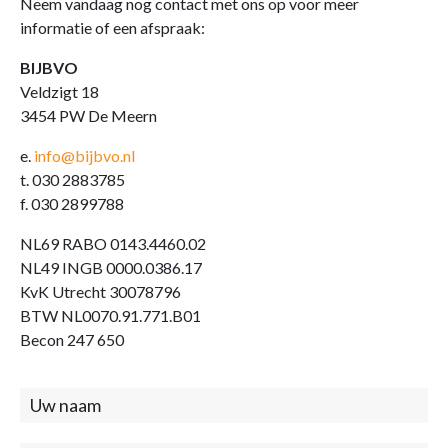
Neem vandaag nog contact met ons op voor meer
informatie of een afspraak:
BIJBVO
Veldzigt 18
3454 PW De Meern
e.
info@bijbvo.nl
t. 030 2883785
f. 030 2899788
NL69 RABO 0143.4460.02
NL49 INGB 0000.0386.17
KvK Utrecht 30078796
BTW NL0070.91.771.B01
Becon 247 650
Contact
(footer)