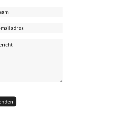
act
ter)
enden