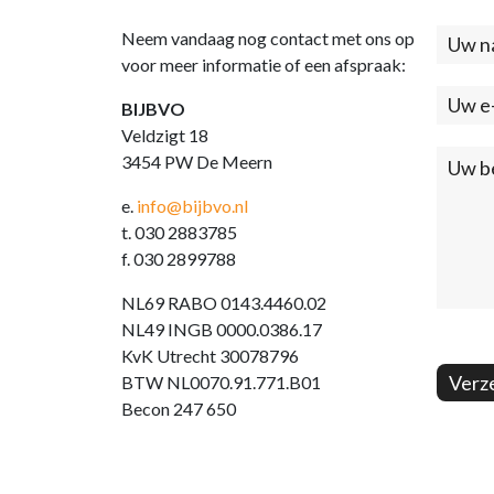
Neem vandaag nog contact met ons op
Cont
voor meer informatie of een afspraak:
(foo
BIJBVO
Veldzigt 18
3454 PW De Meern
e.
info@bijbvo.nl
t. 030 2883785
f. 030 2899788
NL69 RABO 0143.4460.02
NL49 INGB 0000.0386.17
KvK Utrecht 30078796
Verz
BTW NL0070.91.771.B01
Becon 247 650