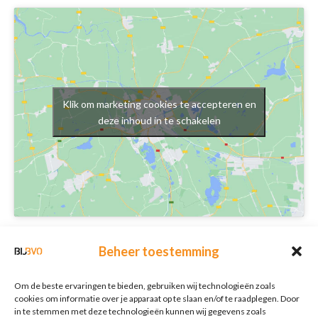
Klik om marketing cookies te accepteren en
deze inhoud in te schakelen
Schrijf je in voor onze nieuwsbrief
Beheer toestemming
Nieuwsbrief
E-mailadres
*
Om de beste ervaringen te bieden, gebruiken wij technologieën zoals
cookies om informatie over je apparaat op te slaan en/of te raadplegen. Door
in te stemmen met deze technologieën kunnen wij gegevens zoals