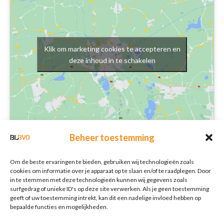
Klik om marketing cookies te accepteren en
deze inhoud in te schakelen
Beheer toestemming
Schrijf je in voor onze nieuwsbrief
Nieuwsbrief
E-mailadres
*
Om de beste ervaringen te bieden, gebruiken wij technologieën zoals
cookies om informatie over je apparaat op te slaan en/of te raadplegen. Door
in te stemmen met deze technologieën kunnen wij gegevens zoals
surfgedrag of unieke ID's op deze site verwerken. Als je geen toestemming
geeft of uw toestemming intrekt, kan dit een nadelige invloed hebben op
bepaalde functies en mogelijkheden.
Verzenden