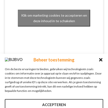
Klik om marketing cookies te accepteren en
deze inhoud in te schakelen
Beheer toestemming
Schrijf je in voor onze nieuwsbrief
Om de beste ervaringen te bieden, gebruiken wij technologieën zoals
Nieuwsbrief
E-mailadres
*
cookies om informatie over je apparaat op te slaan en/of te raadplegen. Door
in te stemmen met deze technologieën kunnen wij gegevens zoals
surfgedrag of unieke ID's op deze site verwerken. Als je geen toestemming
geeft of uw toestemming intrekt, kan dit een nadelige invloed hebben op
bepaalde functies en mogelijkheden.
Verzenden
ACCEPTEREN