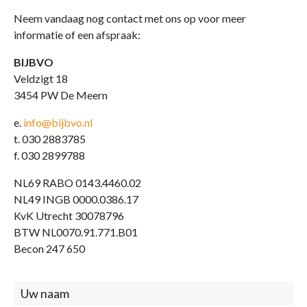
Neem vandaag nog contact met ons op voor meer
informatie of een afspraak:
BIJBVO
Veldzigt 18
3454 PW De Meern
e.
info@bijbvo.nl
t. 030 2883785
f. 030 2899788
NL69 RABO 0143.4460.02
NL49 INGB 0000.0386.17
KvK Utrecht 30078796
BTW NL0070.91.771.B01
Becon 247 650
Contact