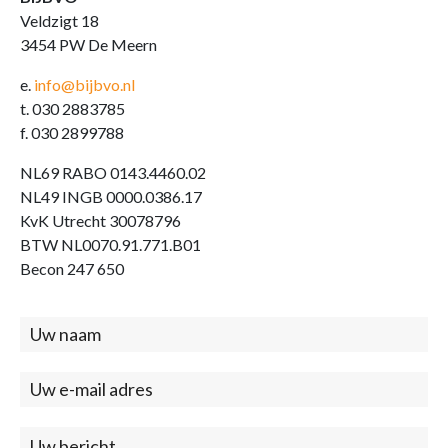
Veldzigt 18
3454 PW De Meern
e.
info@bijbvo.nl
t. 030 2883785
f. 030 2899788
NL69 RABO 0143.4460.02
NL49 INGB 0000.0386.17
KvK Utrecht 30078796
BTW NL0070.91.771.B01
Becon 247 650
Contact
(footer)