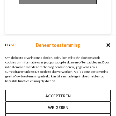
Schrijf je in voor onze nieuwsbrief
Beheer toestemming
Nieuwsbrief
E-mailadres
*
Om de beste ervaringen te bieden, gebruiken wij technologieën zoals
cookies om informatie over je apparaat op te slaan en/of te raadplegen. Door
in te stemmen met deze technologieën kunnen wij gegevens zoals
surfgedrag of unieke ID's op deze site verwerken. Als je geen toestemming
Verzenden
geeft of uw toestemming intrekt, kan dit een nadelige invloed hebben op
bepaalde functies en mogelijkheden.
ACCEPTEREN
WEIGEREN