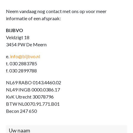
Neem vandaag nog contact met ons op voor meer
informatie of een afspraak:
BIJBVO
Veldzigt 18
3454 PW De Meern
e.
info@bijbvo.nl
t. 030 2883785
f. 030 2899788
NL69 RABO 0143.4460.02
NL49 INGB 0000.0386.17
KvK Utrecht 30078796
BTW NL0070.91.771.B01
Becon 247 650
Contact