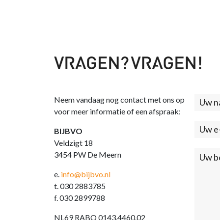
Neem vandaag nog contact met ons op
Cont
voor meer informatie of een afspraak:
(foo
BIJBVO
Veldzigt 18
3454 PW De Meern
e.
info@bijbvo.nl
t. 030 2883785
f. 030 2899788
NL69 RABO 0143.4460.02