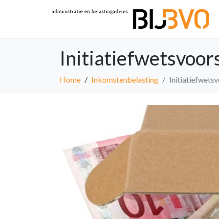
Initiatiefwetsvoor
Home
Inkomstenbelasting
Initiatiefwets