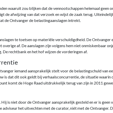
 handen waaruit zou blijken dat de vennootschappen helemaal geen
gt de afwijzing van dat verzoek en wijst de zaak terug. Uiteindeli
 dat de Ontvanger de belastingaanslagen intrekt.
nslagen te toetsen op materiële verschuldigdheid. De Ontvanger 
et overige af. De aanslagen zijn volgens hem niet onmiskenbaar onju
g. De rechtbank en het hof wijzen de vorderingen af.
rrentie
ntvanger iemand aansprakelijk stelt voor de belastingschuld van ee
uw is dat dit ook geldt bij verhaalsconcurrentie, de situatie waari
 punt komt de Hoge Raad uitdrukkelijk terug van zijn in 2011 ge
 Hij is niet door de Ontvanger aansprakelijk gesteld en er is geen 
de adviseur het uitvechten met de curator, niét met de Ontvanger. 