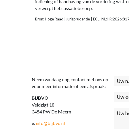
indiening of handhaving van de vordering wist, 
verwerpt het cassatieberoep.
Bron: Hoge Raad | jurisprudentie | ECLI:NL:HR:2026:8
Neem vandaag nog contact met ons op
Cont
voor meer informatie of een afspraak:
(foo
BIJBVO
Veldzigt 18
3454 PW De Meern
e.
info@bijbvo.nl