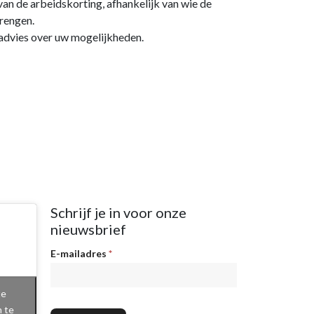
an de arbeidskorting, afhankelijk van wie de
brengen.
advies over uw mogelijkheden.
Schrijf je in voor onze
nieuwsbrief
Nieuwsbrief
E-mailadres
*
te
n te