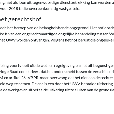
ng niet als loon uit tegenwoordige dienstbetrekking kan worden 
 voor 2018 is dienovereenkomstig vastgesteld.
het gerechtshof
laarde het beroep van de belanghebbende ongegrond. Het hof oord
ake is van een ongerechtvaardigde ongelijke behandeling tussen 
r het UWV worden ontvangen. Volgens het hof berust die ongelijke
ing voortvloeit uit de wet- en regelgeving en niet uit begunstige
oge Raad concludeert dat het onderscheid tussen de verschillende
 en artikel 26 IVBPR, maar overwoog dat het niet aan de rechter i
eid weg te nemen. De ene is een door het UWV betaalde uitkering
a de werkgever uitbetaalde uitkering uit te sluiten van de grondsl