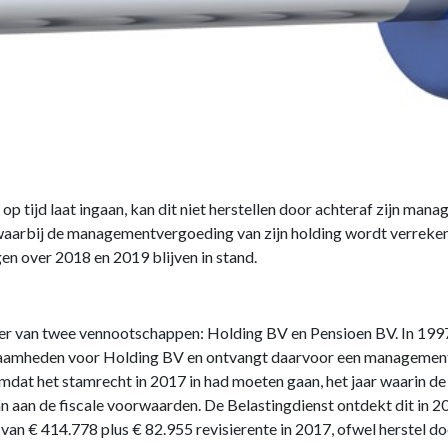
 op tijd laat ingaan, kan dit niet herstellen door achteraf zijn m
 waarbij de managementvergoeding van zijn holding wordt verreken
n over 2018 en 2019 blijven in stand.
der van twee vennootschappen: Holding BV en Pensioen BV. In 1997
aamheden voor Holding BV en ontvangt daarvoor een managementve
omdat het stamrecht in 2017 in had moeten gaan, het jaar waarin d
n aan de fiscale voorwaarden. De Belastingdienst ontdekt dit in 20
van € 414.778 plus € 82.955 revisierente in 2017, ofwel herstel do