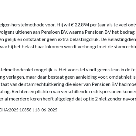
n eigen herstelmethode voor. Hij wil € 22.894 per jaar als te vee
olgens uitlenen aan Pensioen BV, waarna Pensioen BV het bedrag a
 gelijk en ontstaat er geen extra belastingdruk. De Belastingdienst
aarbij het belastbaar inkomen wordt verhoogd met de stamrechtu
lmethode niet mogelijk is. Het voorstel vindt geen steun in de feit
erlagen, maar daar bestaat geen aanleiding voor, omdat niet is g
at van de stamrechtuitkering die eiser van Pensioen BV had moe
aling. Rechten en plichten van verschillende rechtspersonen kunne
er al meerdere keren heeft uitgelegd dat optie 2 niet zonder navo
:RBDHA:2025:10858 | 18-06-2025