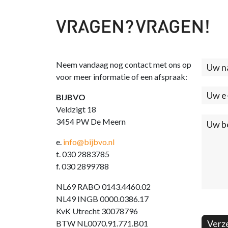
Neem vandaag nog contact met ons op
Cont
voor meer informatie of een afspraak:
(foo
BIJBVO
Veldzigt 18
3454 PW De Meern
e.
info@bijbvo.nl
t. 030 2883785
f. 030 2899788
NL69 RABO 0143.4460.02
NL49 INGB 0000.0386.17
KvK Utrecht 30078796
Verz
BTW NL0070.91.771.B01