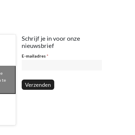
Schrijf je in voor onze
nieuwsbrief
Nieuwsbrief
E-mailadres
*
te
n te
Verzenden