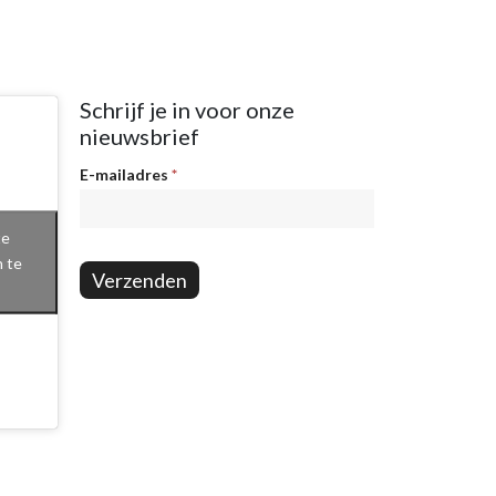
Schrijf je in voor onze
nieuwsbrief
Nieuwsbrief
E-mailadres
*
te
n te
Verzenden