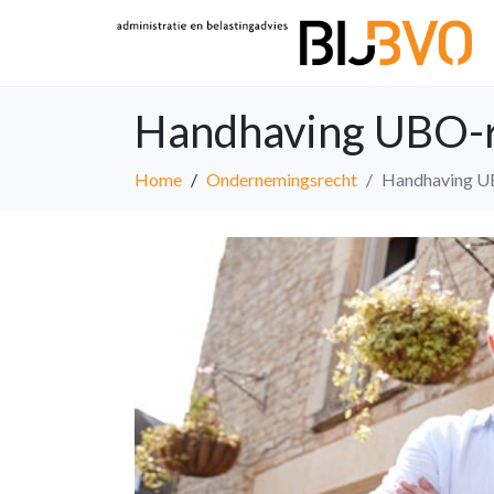
Handhaving UBO-reg
Home
Ondernemingsrecht
Handhaving UB