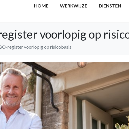
HOME
WERKWIJZE
DIENSTEN
ister voorlopig op risic
O-register voorlopig op risicobasis