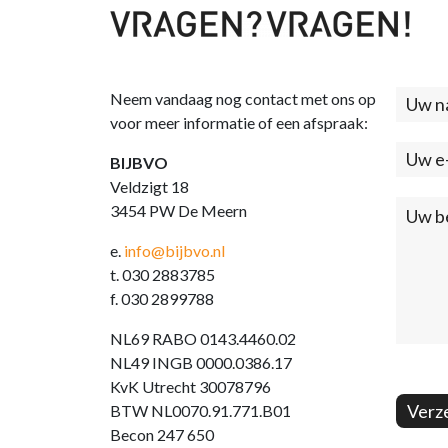
Neem vandaag nog contact met ons op
Cont
voor meer informatie of een afspraak:
(foo
BIJBVO
Veldzigt 18
3454 PW De Meern
e.
info@bijbvo.nl
t. 030 2883785
f. 030 2899788
NL69 RABO 0143.4460.02
NL49 INGB 0000.0386.17
KvK Utrecht 30078796
Verz
BTW NL0070.91.771.B01
Becon 247 650