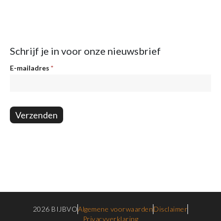
Schrijf je in voor onze nieuwsbrief
Nieuwsbrief
E-mailadres
*
Verzenden
2026 BIJBVO
Algemene voorwaarden
Disclaimer
Privacyverklaring