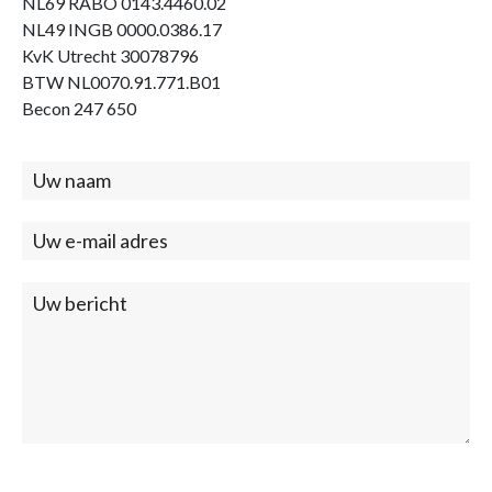
NL69 RABO 0143.4460.02
NL49 INGB 0000.0386.17
KvK Utrecht 30078796
BTW NL0070.91.771.B01
Becon 247 650
Contact
(footer)