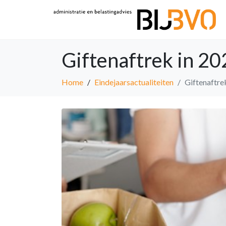
Giftenaftrek in 20
Home
Eindejaarsactualiteiten
Giftenaftre