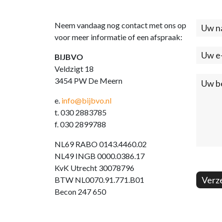
Neem vandaag nog contact met ons op
Cont
voor meer informatie of een afspraak:
(foo
BIJBVO
Veldzigt 18
3454 PW De Meern
e.
info@bijbvo.nl
t. 030 2883785
f. 030 2899788
NL69 RABO 0143.4460.02
NL49 INGB 0000.0386.17
KvK Utrecht 30078796
Verz
BTW NL0070.91.771.B01
Becon 247 650