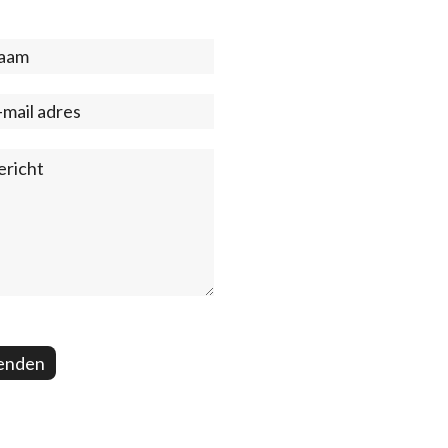
act
ter)
enden