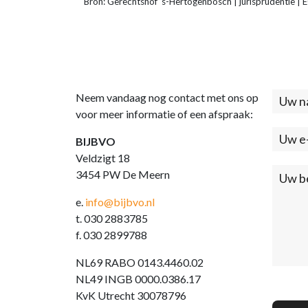
Bron: Gerechtshof ‘s-Hertogenbosch | jurisprudenti
Neem vandaag nog contact met ons op
Cont
voor meer informatie of een afspraak:
(foo
BIJBVO
Veldzigt 18
3454 PW De Meern
e.
info@bijbvo.nl
t. 030 2883785
f. 030 2899788
NL69 RABO 0143.4460.02
NL49 INGB 0000.0386.17
KvK Utrecht 30078796