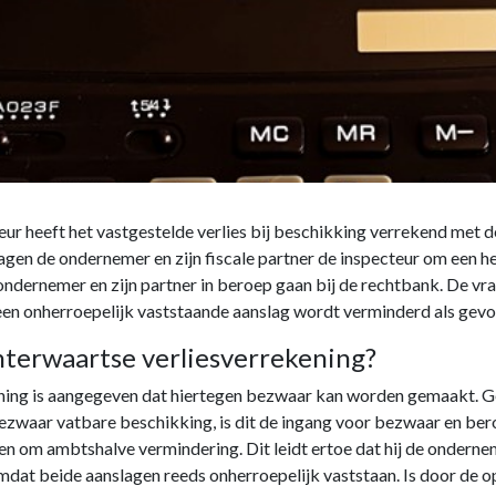
eur heeft het vastgestelde verlies bij beschikking verrekend met 
agen de ondernemer en zijn fiscale partner de inspecteur om een h
 ondernemer en zijn partner in beroep gaan bij de rechtbank. De vr
n onherroepelijk vaststaande aanslag wordt verminderd als gevol
terwaartse verliesverrekening?
ing is aangegeven dat hiertegen bezwaar kan worden gemaakt. Gezie
aar vatbare beschikking, is dit de ingang voor bezwaar en beroep
n om ambtshalve vermindering. Dit leidt ertoe dat hij de onderne
mdat beide aanslagen reeds onherroepelijk vaststaan. Is door de op