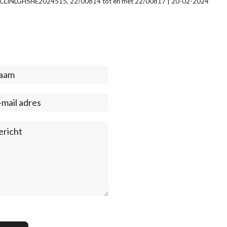
e | ECLINLGHSHE2024515, 22/00814 tot en met 22/00817 | 20-02-2024
act
ter)