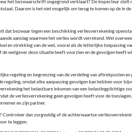
ur het bezwaarschrift ongegrond verklaart? De inspecteur stelt d
aststaat. Daarom is het niet mogelijk om terug te komen op de in d
 feit dat bezwaar tegen een beschikking verliesverrekening opens
aande aanslag waarmee het verlies wordt verrekend. Wel overweegt
l en strekking van de wet, vooral als de letterlijke toepassing va
f de wetgever deze situatie heeft voorzien en de gevolgen heeft wi
elijke regeling en begrenzing van de verdeling van aftrekposten 
de regeling, omdat elke aanpassing gevolgen kan hebben voor bij
sverrekening het belastbare inkomen van een belastingplichtige zo
at de verliesverrekening geen gevolgen heeft voor de toeslagen, sc
rnemer en zijn partner.
? Controleer dan zorgvuldig of de achterwaartse verliesverrekenin
voor te leggen.