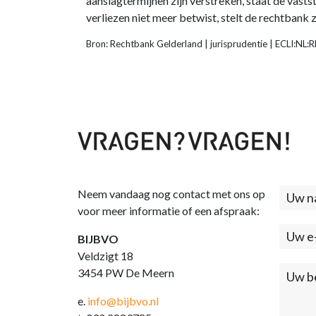
aanslagtermijnen zijn verstreken, staat de vasts
verliezen niet meer betwist, stelt de rechtbank
Bron: Rechtbank Gelderland | jurisprudentie | ECLI:N
Neem vandaag nog contact met ons op
Cont
voor meer informatie of een afspraak:
(foo
BIJBVO
Veldzigt 18
3454 PW De Meern
e.
info@bijbvo.nl