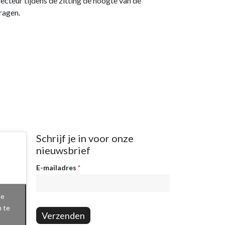
pecteur tijdens de zitting de hoogte van de
ragen.
Schrijf je in voor onze
nieuwsbrief
Nieuwsbrief
E-mailadres
*
te
n te
Verzenden