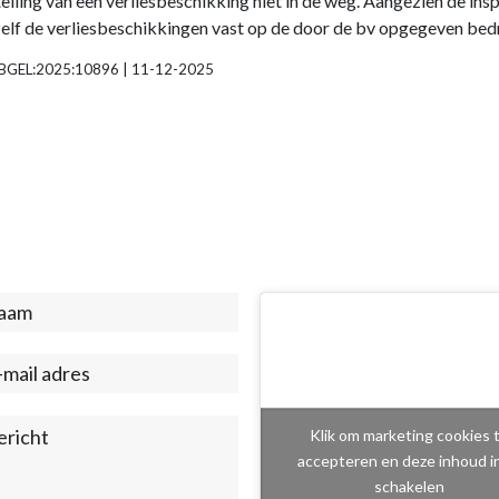
telling van een verliesbeschikking niet in de weg. Aangezien de ins
 zelf de verliesbeschikkingen vast op de door de bv opgegeven bed
L:RBGEL:2025:10896 | 11-12-2025
act
ter)
Klik om marketing cookies 
accepteren en deze inhoud i
schakelen