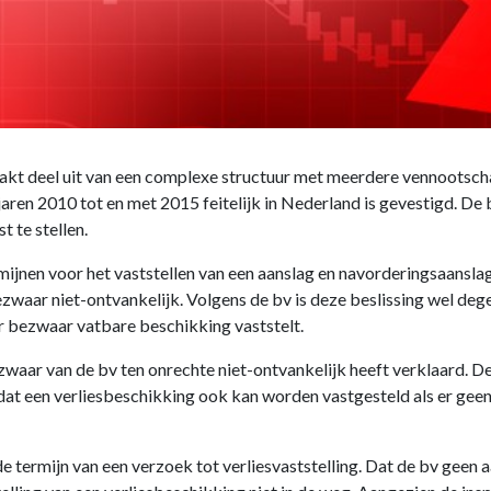
aakt deel uit van een complexe structuur met meerdere vennootscha
aren 2010 tot en met 2015 feitelijk in Nederland is gevestigd. De bv
t te stellen.
rmijnen voor het vaststellen van een aanslag en navorderingsaansla
zwaar niet-ontvankelijk. Volgens de bv is deze beslissing wel de
or bezwaar vatbare beschikking vaststelt.
zwaar van de bv ten onrechte niet-ontvankelijk heeft verklaard. D
t een verliesbeschikking ook kan worden vastgesteld als er geen a
 termijn van een verzoek tot verliesvaststelling. Dat de bv geen a