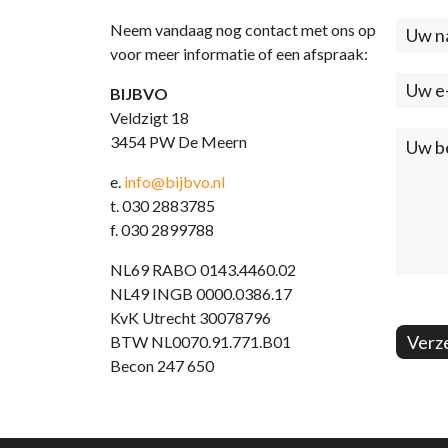
Neem vandaag nog contact met ons op
Cont
voor meer informatie of een afspraak:
(foo
BIJBVO
Veldzigt 18
3454 PW De Meern
e.
info@bijbvo.nl
t. 030 2883785
f. 030 2899788
NL69 RABO 0143.4460.02
NL49 INGB 0000.0386.17
KvK Utrecht 30078796
Verz
BTW NL0070.91.771.B01
Becon 247 650