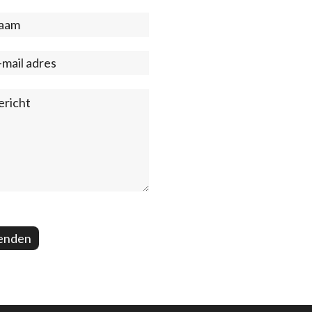
act
ter)
enden