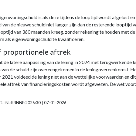
 eigenwoningschuld is als deze tijdens de looptijd wordt afgelost 
jd van de nieuwe schuld niet langer zijn dan de resterende looptijd 
ooptijd van 360 maanden kreeg, zonder rekening te houden met de r
m als eigenwoningschuld te kwalificeren.
 proportionele aftrek
 dat de latere aanpassing van de lening in 2024 met terugwerkende 
 van de schuld zijn overeengekomen in de leningovereenkomst. Hoe
ar 2021 voldeed de lening niet aan de wettelijke voorwaarden en 
le aftrek van financieringskosten wordt afgewezen. De wet voorzie
 ECLI:NL:RBNNE:2026:30 | 07-01-2026