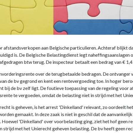
r afstandsverkopen aan Belgische particulieren. Achteraf blijkt 
ldigd is. De Belgische Belastingdienst legt naheffingsaanslagen op
 afgedragen btw terug. De inspecteur betaalt een bedrag van € 1,4 
orderingsrente over de terugbetaalde bedragen. De ontvanger wijst
van de bv gegrond en kent een rentevergoeding toe. In hoger beroe
 bij de bv zelf ligt. De foutieve toepassing van de regeling voor a
rente te vergoeden, omdat de belasting niet in strijd met het Unie
echt is geheven, is het arrest 'Dinkelland' relevant, zo oordeelt het 
worden gemaakt. In deze zaak is niet in geschil dat de aanvankeli
ur. Hoewel 'Dinkelland' over voorbelasting ging, ziet het hof geen
n strijd met het Unierecht geheven belasting. De bv heeft geen re