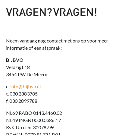
Neem vandaag nog contact met ons op voor meer
informatie of een afspraak:
BIJBVO
Veldzigt 18
3454 PW De Meern
e.
info@bijbvo.nl
t. 030 2883785
f. 030 2899788
NL69 RABO 0143.4460.02
NL49 INGB 0000.0386.17
KvK Utrecht 30078796
BTW NL0070.91.771.B01