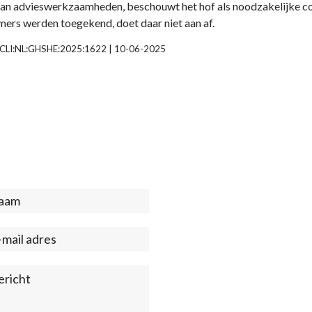
n advieswerkzaamheden, beschouwt het hof als noodzakelijke corr
mers werden toegekend, doet daar niet aan af.
| ECLI:NL:GHSHE:2025:1622 | 10-06-2025
act
ter)