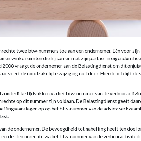
n onrechte twee btw-nummers toe aan een ondernemer. Eén voor zi
n en winkelruimten die hij samen met zijn partner in eigendom he
nd 2008 vraagt de ondernemer aan de Belastingdienst om dit onjui
aar voert de noodzakelijke wijziging niet door. Hierdoor blijft de
zonderlijke tijdvakken via het btw-nummer van de verhuuractivitei
nrechte op dit nummer zijn voldaan. De Belastingdienst geeft daar
 naheffingsaanslagen op op het btw-nummer van de advieswerkzaam
last.
van de ondernemer. De bevoegdheid tot naheffing heeft ten doel on
as eerder ten onrechte via het btw-nummer van de verhuuractiviteit