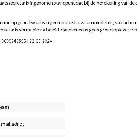
taatssecretaris ingenomen standpunt dat bij de berekening van de 
udentie op grond waarvan geen ambtshalve vermindering van onher
secretaris vormt nieuw beleid, dat eveneens geen grond oplevert 
 2024-0000245555 | 22-05-2024
act
ter)