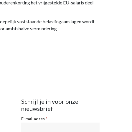
ouderenkorting het vrijgestelde EU-salaris deel
roepelijk vaststaande belastingaanslagen wordt
voor ambtshalve vermindering.
Schrijf je in voor onze
nieuwsbrief
Nieuwsbrief
E-mailadres
*