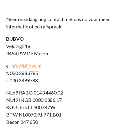
Neem vandaag nog contact met ons op voor meer
informatie of een afspraak:
BIJBVO
Veldzigt 18
3454 PW De Meern
e.
info@bijbvo.nl
t. 030 2883785
f. 030 2899788
NL69 RABO 0143.4460.02
NL49 INGB 0000.0386.17
KvK Utrecht 30078796
BTW NL0070.91.771.B01
Becon 247 650