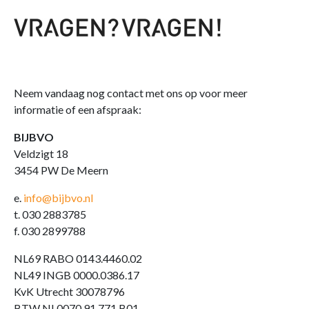
Neem vandaag nog contact met ons op voor meer
informatie of een afspraak:
BIJBVO
Veldzigt 18
3454 PW De Meern
e.
info@bijbvo.nl
t. 030 2883785
f. 030 2899788
NL69 RABO 0143.4460.02
NL49 INGB 0000.0386.17
KvK Utrecht 30078796
BTW NL0070.91.771.B01