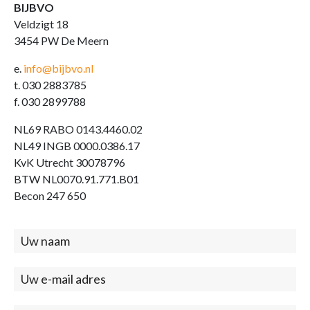
BIJBVO
Veldzigt 18
3454 PW De Meern
e.
info@bijbvo.nl
t. 030 2883785
f. 030 2899788
NL69 RABO 0143.4460.02
NL49 INGB 0000.0386.17
KvK Utrecht 30078796
BTW NL0070.91.771.B01
Becon 247 650
Contact
(footer)