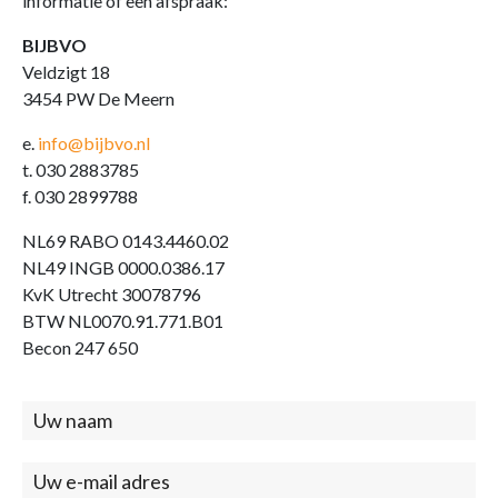
informatie of een afspraak:
BIJBVO
Veldzigt 18
3454 PW De Meern
e.
info@bijbvo.nl
t. 030 2883785
f. 030 2899788
NL69 RABO 0143.4460.02
NL49 INGB 0000.0386.17
KvK Utrecht 30078796
BTW NL0070.91.771.B01
Becon 247 650
Contact
(footer)