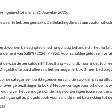
en ingediend tot en met 31 december 2025.
 bezwaar te hebben gemaakt. De Belastingdienst stuurt automatisch
ierd, worden belastingtechnisch ongunstig behandeld in het forfai
rendement van 5,88% (2026: 7,78%). Voor schulden geldt een forfa
gt de waarde per saldo nihil (bezitting = schuld), maar moet toc
it geldt uiteraard alleen als het vermogen in box 3 meer bedraagt 
oor de categorieën banktegoeden en schulden worden pas na afloo
oor overige bezittingen in box 3. Het percentage voor schulden is
reiding van het vermogen. Onderlinge vorderingen tussen partners
astingaangifte. Dit geldt ook voor schulden met betrekking tot d
2025