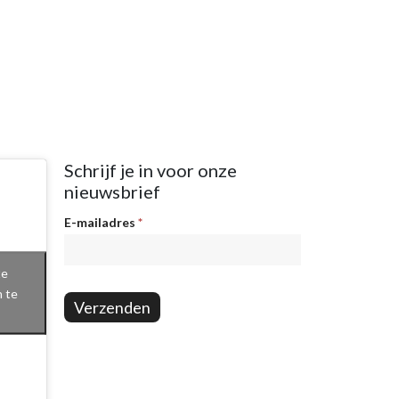
Schrijf je in voor onze
nieuwsbrief
Nieuwsbrief
E-mailadres
*
te
n te
Verzenden