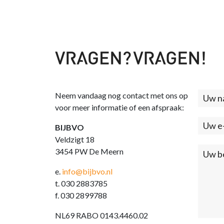
Neem vandaag nog contact met ons op
Cont
voor meer informatie of een afspraak:
(foo
BIJBVO
Veldzigt 18
3454 PW De Meern
e.
info@bijbvo.nl
t. 030 2883785
f. 030 2899788
NL69 RABO 0143.4460.02