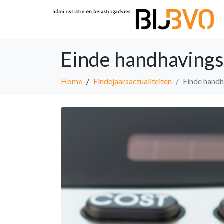
Einde handhavings
Home
Eindejaarsactualiteiten
Einde handh