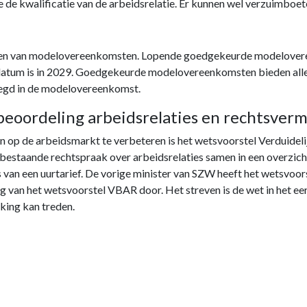
e de kwalificatie van de arbeidsrelatie. Er kunnen wel verzuimbo
delen van modelovereenkomsten. Lopende goedgekeurde modelover
ddatum is in 2029. Goedgekeurde modelovereenkomsten bieden all
legd in de modelovereenkomst.
beoordeling arbeidsrelaties en rechtsve
 op de arbeidsmarkt te verbeteren is het wetsvoorstel Verduideli
estaande rechtspraak over arbeidsrelaties samen in een overzicht
an een uurtarief. De vorige minister van SZW heeft het wetsvoor
g van het wetsvoorstel VBAR door. Het streven is de wet in het eer
rking kan treden.