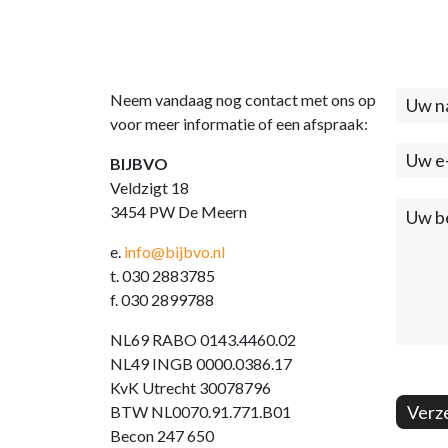
Neem vandaag nog contact met ons op
Cont
voor meer informatie of een afspraak:
(foo
BIJBVO
Veldzigt 18
3454 PW De Meern
e.
info@bijbvo.nl
t. 030 2883785
f. 030 2899788
NL69 RABO 0143.4460.02
NL49 INGB 0000.0386.17
KvK Utrecht 30078796
Verz
BTW NL0070.91.771.B01
Becon 247 650