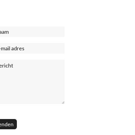
act
ter)
enden