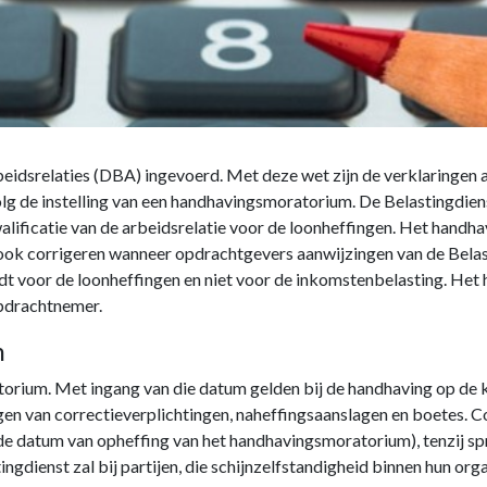
eidsrelaties (DBA) ingevoerd. Met deze wet zijn de verklaringen
evolg de instelling van een handhavingsmoratorium. De Belastingdie
alificatie van de arbeidsrelatie voor de loonheffingen. Het handh
ook corrigeren wanneer opdrachtgevers aanwijzingen van de Belast
t voor de loonheffingen en niet voor de inkomstenbelasting. Het
opdrachtnemer.
m
orium. Met ingang van die datum gelden bij de handhaving op de kw
gen van correctieverplichtingen, naheffingsaanslagen en boetes. 
 (de datum van opheffing van het handhavingsmoratorium), tenzij sp
ngdienst zal bij partijen, die schijnzelfstandigheid binnen hun or