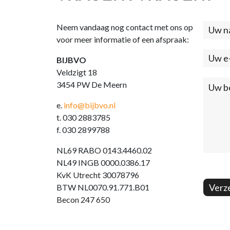
Neem vandaag nog contact met ons op
Cont
voor meer informatie of een afspraak:
(foo
BIJBVO
Veldzigt 18
3454 PW De Meern
e.
info@bijbvo.nl
t. 030 2883785
f. 030 2899788
NL69 RABO 0143.4460.02
NL49 INGB 0000.0386.17
KvK Utrecht 30078796
Verz
BTW NL0070.91.771.B01
Becon 247 650