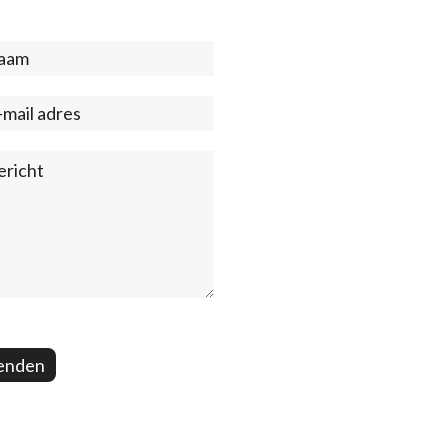
act
ter)
enden