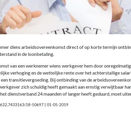
mer diens arbeidsovereenkomst direct of op korte termijn ontbin
erstand in de loonbetaling.
mst van een werknemer wiens werkgever hem door onregelmatige 
jke verhoging en de wettelijke rente over het achterstallige sala
 een transitievergoeding. Bij ontbinding van de arbeidsovereenk
werkgever zich schuldig heeft gemaakt aan ernstig verwijtbaar hand
het dienstverband 24 maanden of langer heeft geduurd, moet uiter
191632,7433163/18-50697 | 01-05-2019