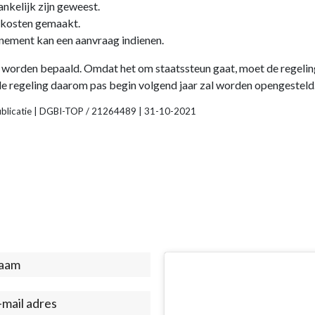
nkelijk zijn geweest.
n kosten gemaakt.
enement kan een aanvraag indienen.
g worden bepaald. Omdat het om staatssteun gaat, moet de regeli
e regeling daarom pas begin volgend jaar zal worden opengesteld
publicatie | DGBI-TOP / 21264489 | 31-10-2021
act
ter)