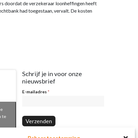
ers doordat de verzekeraar loonheffingen heeft
echtbank had toegestaan, vervalt. De kosten
Schrijf je in voor onze
nieuwsbrief
Nieuwsbrief
E-mailadres
*
te
n te
Verzenden