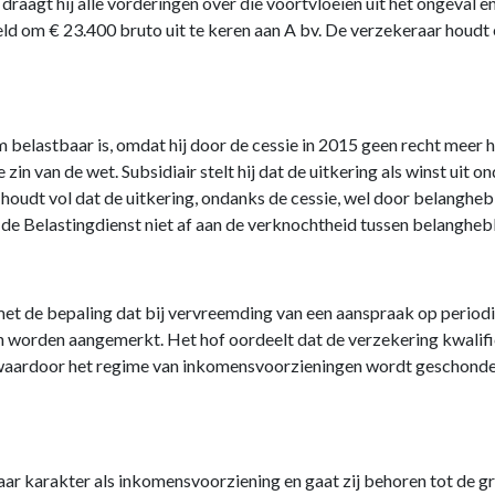
draagt hij alle vorderingen over die voortvloeien uit het ongeval
 om € 23.400 bruto uit te keren aan A bv. De verzekeraar houdt ec
m belastbaar is, omdat hij door de cessie in 2015 geen recht meer he
 de zin van de wet. Subsidiair stelt hij dat de uitkering als winst 
t houdt vol dat de uitkering, ondanks de cessie, wel door belanghe
s de Belastingdienst niet af aan de verknochtheid tussen belangheb
et de bepaling dat bij vervreemding van een aanspraak op periodi
 worden aangemerkt. Het hof oordeelt dat de verzekering kwalifi
 waardoor het regime van inkomensvoorzieningen wordt geschonde
haar karakter als inkomensvoorziening en gaat zij behoren tot de 