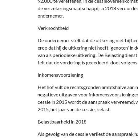
92.000 te vereffenen. In de cessieovereenkomst 
de verzekeringsmaatschappij in 2018 veroordeeld
ondernemer.
Verknochtheid
De ondernemer stelt dat de uitkering niet bij he
erop dat hij de uitkering niet heeft 'genoten' in
van als periodieke uitkering. De Belastingdiens
feit dat de vordering is gecedeerd, doet volgen
Inkomensvoorziening
Het hof vult de rechtsgronden ambtshalve aan m
negatieve uitgaven voor inkomensvoorzieningen
cessie in 2015 wordt de aanspraak vervreemd,
2015, het jaar van de cessie, belast.
Belastbaarheid in 2018
Als gevolg van de cessie verliest de aanspraak 