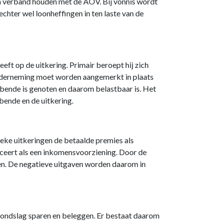
 en verband houden met de AOV. Bij vonnis wordt
hter wel loonheffingen in ten laste van de
eft op de uitkering. Primair beroept hij zich
uit onderneming moet worden aangemerkt in plaats
bbende is genoten en daarom belastbaar is. Het
bende en de uitkering.
eke uitkeringen de betaalde premies als
ceert als een inkomensvoorziening. Door de
n. De negatieve uitgaven worden daarom in
grondslag sparen en beleggen. Er bestaat daarom