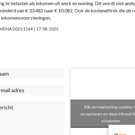
ng te belasten als inkomen uit werk en woning. Dit wordt niet and
inderd van € 33.482 naar € 10.082. Ook de kostenaftrek die de r
r inkomensvoorzieningen.
NL:GHDHA:2025:1164 | 17-08-2025
act
ter)
Klik om marketing cookies 
accepteren en deze inhoud i
schakelen