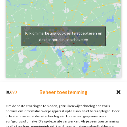
Klik om marketing cookies te accepteren en
deze inhoud in te schakelen
Schrijf je in voor onze nieuwsbrief
Beheer toestemming
Nieuwsbrief
E-mailadres
*
Om de beste ervaringen te bieden, gebruiken wij technologieën zoals
cookies om informatie over je apparaat op te slaan en/of te raadplegen. Door
in te stemmen met deze technologieën kunnen wij gegevens zoals
surfgedrag of unieke ID's op deze site verwerken. Als je geen toestemming
Verzenden
geeft of uw toestemming intrekt, kan dit een nadelige invloed hebben op