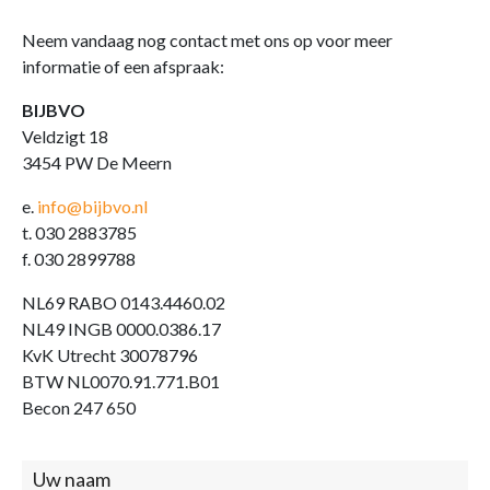
Neem vandaag nog contact met ons op voor meer
informatie of een afspraak:
BIJBVO
Veldzigt 18
3454 PW De Meern
e.
info@bijbvo.nl
t. 030 2883785
f. 030 2899788
NL69 RABO 0143.4460.02
NL49 INGB 0000.0386.17
KvK Utrecht 30078796
BTW NL0070.91.771.B01
Becon 247 650
Contact