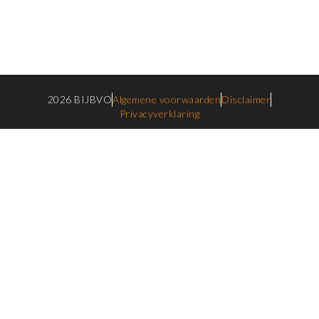
2026 BIJBVO
Algemene voorwaarden
Disclaimer
Privacyverklaring