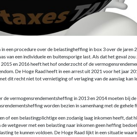
n een procedure over de belastingheffing in box 3 over de jaren 
 van een individuele en buitensporige last. Als dat het geval zou zij
2015 en 2016 heeft het hof onderzocht of de vermogensrendementsh
ndom. De Hoge Raad heeft in een arrest uit 2021 voor het jaar 20
dit recht niet tot vernietiging of verlaging van de aanslag kan le
r de vermogensrendementsheffing in 2013 en 2014 moeten bij de b
nsrendementsheffing worden bezien in samenhang met de gehele fi
of een belastingplichtige een zodanig laag inkomen heeft, dat hi
 de wetgever met een belasting naar inkomen geen heffing bedoele
sting te kunnen voldoen. De Hoge Raad lijkt in een situatie waar