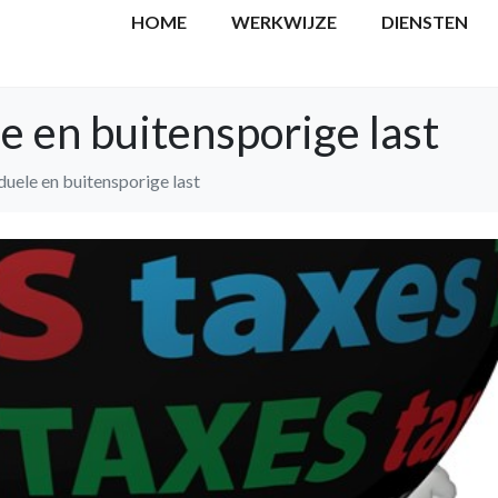
HOME
WERKWIJZE
DIENSTEN
le en buitensporige last
duele en buitensporige last