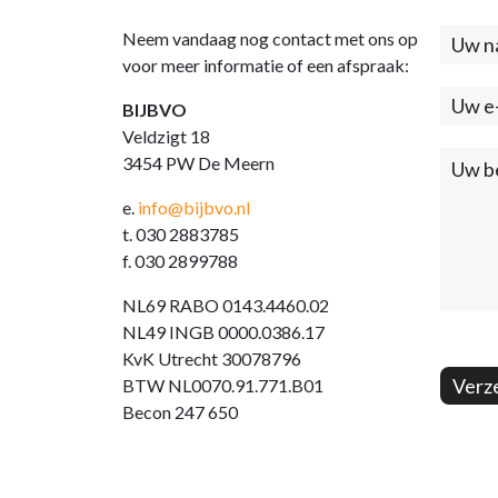
Neem vandaag nog contact met ons op
Cont
voor meer informatie of een afspraak:
(foo
BIJBVO
Veldzigt 18
3454 PW De Meern
e.
info@bijbvo.nl
t. 030 2883785
f. 030 2899788
NL69 RABO 0143.4460.02
NL49 INGB 0000.0386.17
KvK Utrecht 30078796
Verz
BTW NL0070.91.771.B01
Becon 247 650