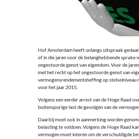
Hof Amsterdam heeft onlangs uitspraak gedaan i
of in die jaren voor de belanghebbende sprake was
ongestoorde genot van eigendom. Voor de jaren 
met het recht op het ongestoorde genot van eige
vermogensrendementsheffing op stelselniveau met 
voor het jaar 2015.
Volgens een eerder arrest van de Hoge Raad ove
buitensporige last de gevolgen van de vermoge
Daarbij moet ook in aanmerking worden genomen 
belasting te voldoen. Volgens de Hoge Raad kan
vermogen moet interen om de verschuldigde bela