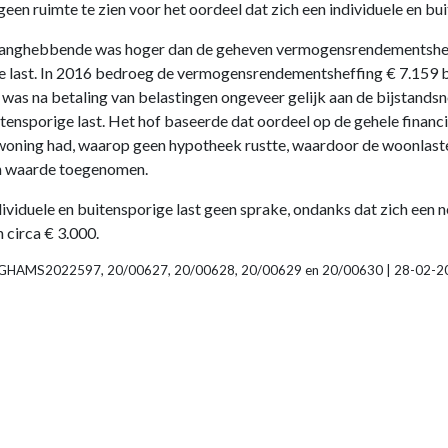
en ruimte te zien voor het oordeel dat zich een individuele en bui
langhebbende was hoger dan de geheven vermogensrendementsheffi
ge last. In 2016 bedroeg de vermogensrendementsheffing € 7.159 b
was na betaling van belastingen ongeveer gelijk aan de bijstands
itensporige last. Het hof baseerde dat oordeel op de gehele finan
woning had, waarop geen hypotheek rustte, waardoor de woonlast
in waarde toegenomen.
viduele en buitensporige last geen sprake, ondanks dat zich een 
 circa € 3.000.
LINLGHAMS2022597, 20/00627, 20/00628, 20/00629 en 20/00630 | 28-02-