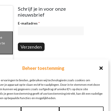
Schrijf je in voor onze
nieuwsbrief
Nieuwsbrief
E-mailadres
*
te
n te
Verzenden
Beheer toestemming
ervaringen te bieden, gebruiken wij technologieën zoals cookies om
ver je apparaat op te slaan en/of te raadplegen. Door in te stemmen met deze
n kunnen wij gegevens zoals surfgedrag of unieke ID's op deze site
ls je geen toestemming geeft of uw toestemming intrekt, kan dit een nadelige
en op bepaalde functies en mogelijkheden.