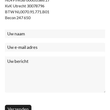
KvK Utrecht 30078796
BTW NL0070.91.771.B01
Becon 247 650
Contact
(footer)
Verzenden