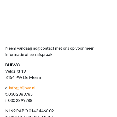
Neem vandaag nog contact met ons op voor meer
informatie of een afspraak:
BIJBVO
Veldzigt 18
3454 PW De Meern
e.
info@bijbvo.nl
t. 030 2883785
f. 030 2899788
NL69 RABO 0143.4460.02
NL49 INGB 0000.0386.17