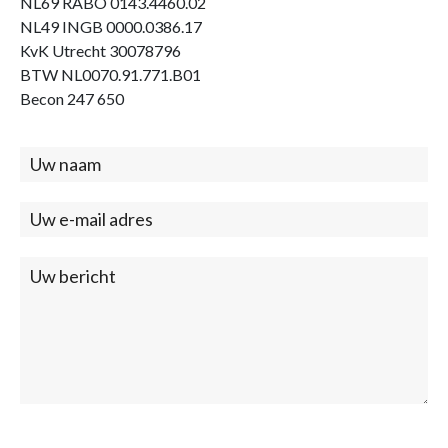
NL69 RABO 0143.4460.02
NL49 INGB 0000.0386.17
KvK Utrecht 30078796
BTW NL0070.91.771.B01
Becon 247 650
Contact
(footer)