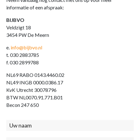
informatie of een afspraak:
BIJBVO
Veldzigt 18
3454 PW De Meern
e.
info@bijbvo.nl
t. 030 2883785
f. 030 2899788
NL69 RABO 0143.4460.02
NL49 INGB 0000.0386.17
KvK Utrecht 30078796
BTW NL0070.91.771.B01
Becon 247 650
Contact
(footer)