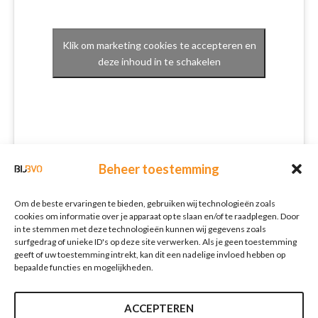
Klik om marketing cookies te accepteren en
deze inhoud in te schakelen
Beheer toestemming
Schrijf je in voor onze nieuwsbrief
Om de beste ervaringen te bieden, gebruiken wij technologieën zoals
Nieuwsbrief
E-mailadres
*
cookies om informatie over je apparaat op te slaan en/of te raadplegen. Door
in te stemmen met deze technologieën kunnen wij gegevens zoals
surfgedrag of unieke ID's op deze site verwerken. Als je geen toestemming
geeft of uw toestemming intrekt, kan dit een nadelige invloed hebben op
bepaalde functies en mogelijkheden.
Verzenden
ACCEPTEREN