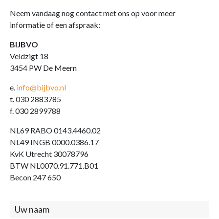
Neem vandaag nog contact met ons op voor meer
informatie of een afspraak:
BIJBVO
Veldzigt 18
3454 PW De Meern
e.
info@bijbvo.nl
t. 030 2883785
f. 030 2899788
NL69 RABO 0143.4460.02
NL49 INGB 0000.0386.17
KvK Utrecht 30078796
BTW NL0070.91.771.B01
Becon 247 650
Contact