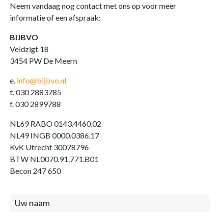
Neem vandaag nog contact met ons op voor meer
informatie of een afspraak:
BIJBVO
Veldzigt 18
3454 PW De Meern
e.
info@bijbvo.nl
t. 030 2883785
f. 030 2899788
NL69 RABO 0143.4460.02
NL49 INGB 0000.0386.17
KvK Utrecht 30078796
BTW NL0070.91.771.B01
Becon 247 650
Contact