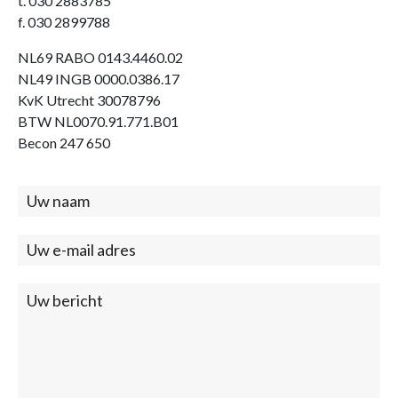
t. 030 2883785
f. 030 2899788
NL69 RABO 0143.4460.02
NL49 INGB 0000.0386.17
KvK Utrecht 30078796
BTW NL0070.91.771.B01
Becon 247 650
Contact
(footer)