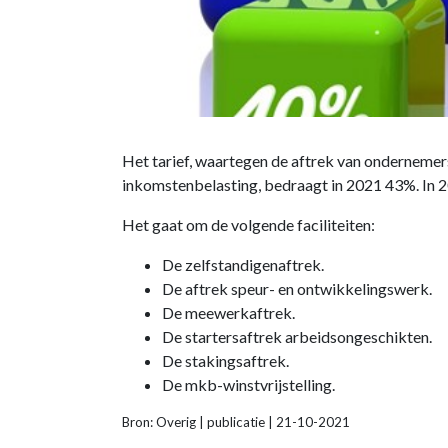
Het tarief, waartegen de aftrek van ondernemer
inkomstenbelasting, bedraagt in 2021 43%. In 20
Het gaat om de volgende faciliteiten:
De zelfstandigenaftrek.
De aftrek speur- en ontwikkelingswerk.
De meewerkaftrek.
De startersaftrek arbeidsongeschikten.
De stakingsaftrek.
De mkb-winstvrijstelling.
Bron: Overig | publicatie | 21-10-2021