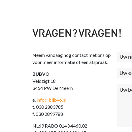
Neem vandaag nog contact met ons op
Cont
voor meer informatie of een afspraak:
(foo
BIJBVO
Veldzigt 18
3454 PW De Meern
e.
info@bijbvo.nl
t. 030 2883785
f. 030 2899788
NL69 RABO 0143.4460.02