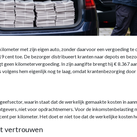
kilometer met zijn eigen auto, zonder daarvoor een vergoeding te on
19 cent toe. De bezorger distribueert kranten naar depots en bezorg
t geen kilometervergoeding. In zijn aangifte brengt hij € 8.367 aa
olgens hem eigenlijk nog te laag, omdat krantenbezorging door he
geefsector, waarin staat dat de werkelijk gemaakte kosten in a
chtgevers, niet voor opdrachtnemers. Voor de inkomstenbelasting m
t per kilometer. Het doet er niet toe dat de werkelijke kosten hog
mt vertrouwen