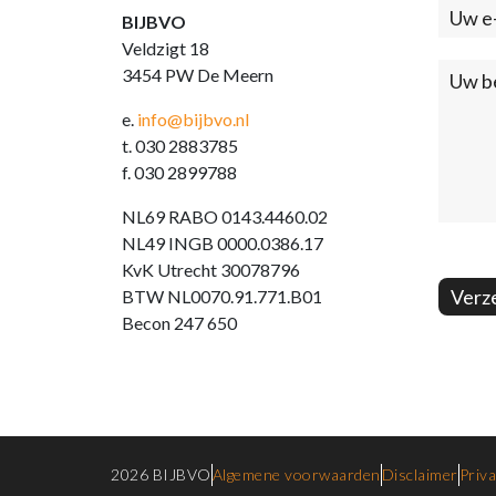
BIJBVO
Veldzigt 18
3454 PW De Meern
e.
info@bijbvo.nl
t. 030 2883785
f. 030 2899788
NL69 RABO 0143.4460.02
NL49 INGB 0000.0386.17
KvK Utrecht 30078796
Verz
BTW NL0070.91.771.B01
Becon 247 650
2026 BIJBVO
Algemene voorwaarden
Disclaimer
Priva