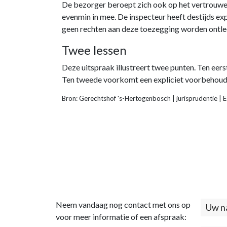
De bezorger beroept zich ook op het vertrouwens
evenmin in mee. De inspecteur heeft destijds exp
geen rechten aan deze toezegging worden ontleen
Twee lessen
Deze uitspraak illustreert twee punten. Ten eer
Ten tweede voorkomt een expliciet voorbehoud b
Bron: Gerechtshof 's-Hertogenbosch | jurisprudentie 
Neem vandaag nog contact met ons op
Cont
voor meer informatie of een afspraak:
(foo