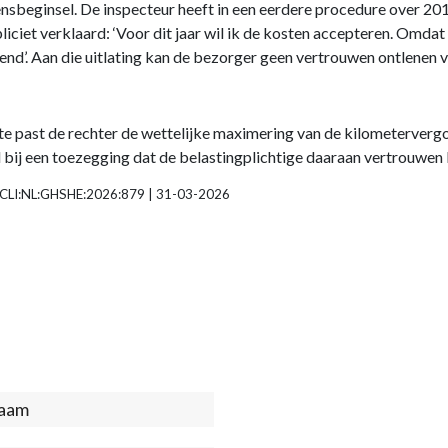
beginsel. De inspecteur heeft in een eerdere procedure over 2017
liciet verklaard: ‘Voor dit jaar wil ik de kosten accepteren. Omdat
d’. Aan die uitlating kan de bezorger geen vertrouwen ontlenen vo
ste past de rechter de wettelijke maximering van de kilometervergo
ij een toezegging dat de belastingplichtige daaraan vertrouwen k
| ECLI:NL:GHSHE:2026:879 | 31-03-2026
act
ter)