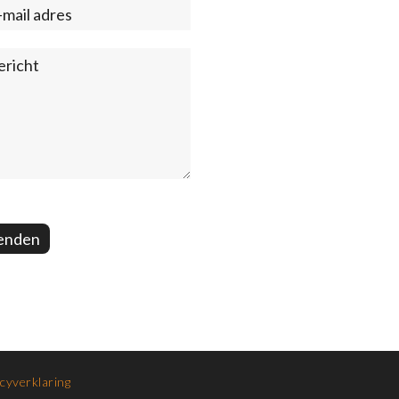
enden
cyverklaring