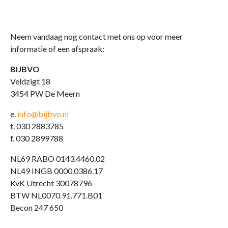
Neem vandaag nog contact met ons op voor meer
informatie of een afspraak:
BIJBVO
Veldzigt 18
3454 PW De Meern
e.
info@bijbvo.nl
t. 030 2883785
f. 030 2899788
NL69 RABO 0143.4460.02
NL49 INGB 0000.0386.17
KvK Utrecht 30078796
BTW NL0070.91.771.B01
Becon 247 650