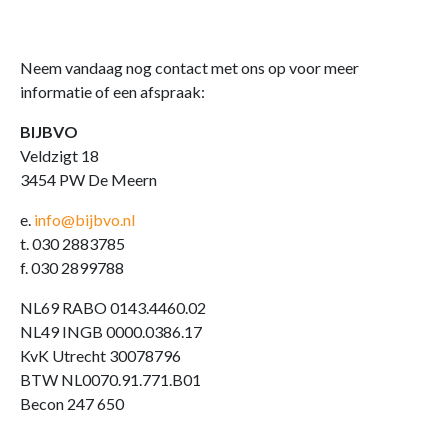
Neem vandaag nog contact met ons op voor meer
informatie of een afspraak:
BIJBVO
Veldzigt 18
3454 PW De Meern
e.
info@bijbvo.nl
t. 030 2883785
f. 030 2899788
NL69 RABO 0143.4460.02
NL49 INGB 0000.0386.17
KvK Utrecht 30078796
BTW NL0070.91.771.B01
Becon 247 650