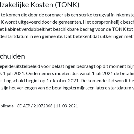
dzakelijke Kosten (TONK)
 komen die door de coronacrisis een sterke terugval in inkomst
NK wordt uitgevoerd door de gemeenten. Het oorspronkelijk besc
t kabinet verdubbelt het beschikbare bedrag voor de TONK tot € 
de startdatum in een gemeente. Dat betekent dat uitkeringen met 
schulden
pelde uitstelbeleid voor belastingen bedraagt op dit moment bijna
ijk 1 juli 2021. Ondernemers moeten dus vanaf 1 juli 2021 de betal
astingschuld begint op 1 oktober 2021. De komende tijd wordt be
 zijn het verlengen van de betalingstermijn, een latere startdatum
publicatie | CE-AEP / 21072068 | 11-03-2021