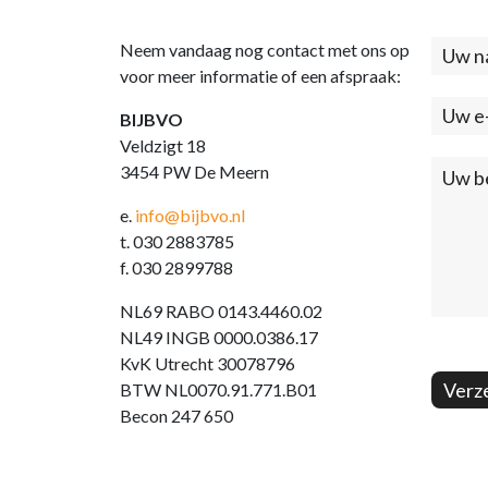
Neem vandaag nog contact met ons op
Cont
voor meer informatie of een afspraak:
(foo
BIJBVO
Veldzigt 18
3454 PW De Meern
e.
info@bijbvo.nl
t. 030 2883785
f. 030 2899788
NL69 RABO 0143.4460.02
NL49 INGB 0000.0386.17
KvK Utrecht 30078796
Verz
BTW NL0070.91.771.B01
Becon 247 650