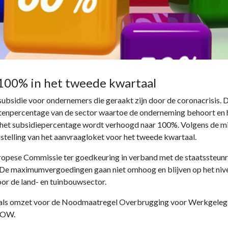
100% in het tweede kwartaal
sidie voor ondernemers die geraakt zijn door de coronacrisis. De
stenpercentage van de sector waartoe de onderneming behoort en 
het subsidiepercentage wordt verhoogd naar 100%. Volgens de mi
telling van het aanvraagloket voor het tweede kwartaal.
opese Commissie ter goedkeuring in verband met de staatssteunre
 De maximumvergoedingen gaan niet omhoog en blijven op het nive
or de land- en tuinbouwsector.
als omzet voor de Noodmaatregel Overbrugging voor Werkgelege
 NOW.