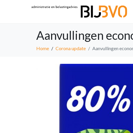
Aanvullingen econ
Home
Corona update
Aanvullingen econo