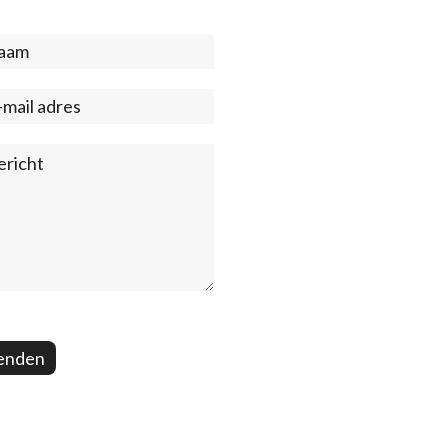
act
ter)
enden