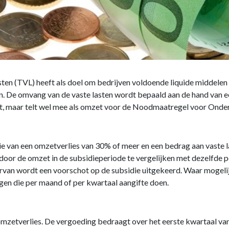
n (TVL) heeft als doel om bedrijven voldoende liquide middelen 
. De omvang van de vaste lasten wordt bepaald aan de hand van e
inst, maar telt wel mee als omzet voor de Noodmaatregel voor On
 van een omzetverlies van 30% of meer en een bedrag aan vaste la
oor de omzet in de subsidieperiode te vergelijken met dezelfde p
arvan wordt een voorschot op de subsidie uitgekeerd. Waar moge
gen die per maand of per kwartaal aangifte doen.
omzetverlies. De vergoeding bedraagt over het eerste kwartaal va