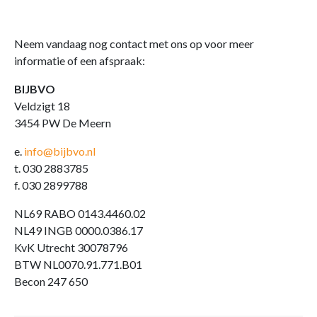
Neem vandaag nog contact met ons op voor meer
informatie of een afspraak:
BIJBVO
Veldzigt 18
3454 PW De Meern
e.
info@bijbvo.nl
t. 030 2883785
f. 030 2899788
NL69 RABO 0143.4460.02
NL49 INGB 0000.0386.17
KvK Utrecht 30078796
BTW NL0070.91.771.B01
Becon 247 650