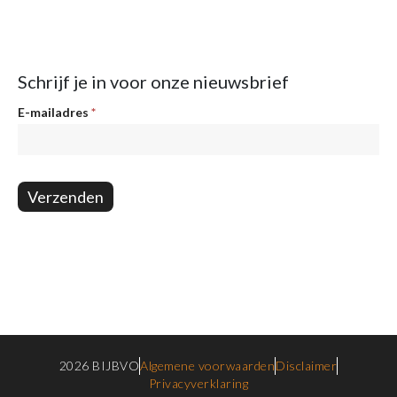
Schrijf je in voor onze nieuwsbrief
Nieuwsbrief
E-mailadres
*
Verzenden
2026 BIJBVO
Algemene voorwaarden
Disclaimer
Privacyverklaring