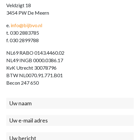
Veldzigt 18
3454 PW De Meern
e.
info@bijbvo.nl
t. 030 2883785
f. 030 2899788
NL69 RABO 0143.4460.02
NL49 INGB 0000.0386.17
KvK Utrecht 30078796
BTW NL0070.91.771.B01
Becon 247 650
Contact
(footer)