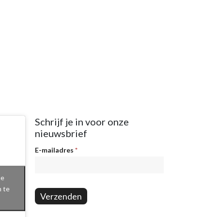
Schrijf je in voor onze
nieuwsbrief
Nieuwsbrief
E-mailadres
*
te
n te
Verzenden