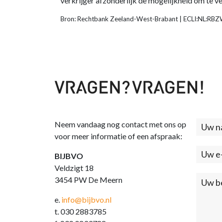
verkrijger afzonderlijk de mogelijkheid om te v
Bron: Rechtbank Zeeland-West-Brabant | ECLI:NL:RB
Neem vandaag nog contact met ons op
Cont
voor meer informatie of een afspraak:
(foo
BIJBVO
Veldzigt 18
3454 PW De Meern
e.
info@bijbvo.nl
t. 030 2883785